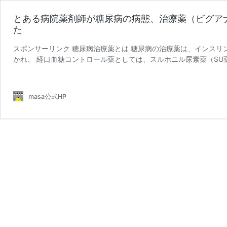
とある病院薬剤師が糖尿病の病態、治療薬（ビグア
た
スポンサーリンク 糖尿病治療薬とは 糖尿病の治療薬は、インスリ
かれ、 経口血糖コントロール薬としては、スルホニル尿素薬（SU
と
害薬、 速効型インス …
続きを読む
あ
る
masa公式HP
病
院
薬
剤
師
が
糖
尿
病
の
病
態、