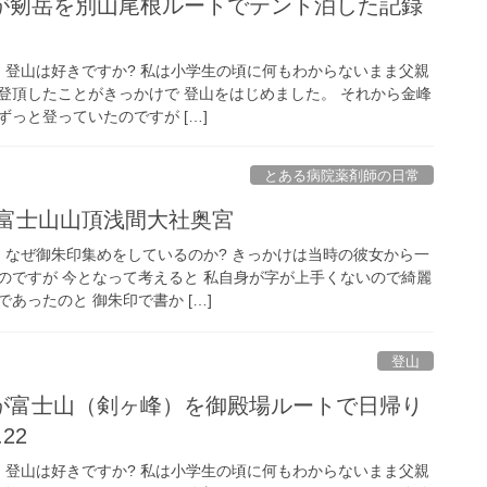
が剱岳を別山尾根ルートでテント泊した記録
ク 登山は好きですか? 私は小学生の頃に何もわからないまま父親
登頂したことがきっかけで 登山をはじめました。 それから金峰
っと登っていたのですが […]
とある病院薬剤師の日常
 富士山山頂浅間大社奥宮
に なぜ御朱印集めをしているのか? きっかけは当時の彼女から一
のですが 今となって考えると 私自身が字が上手くないので綺麗
あったのと 御朱印で書か […]
登山
が富士山（剣ヶ峰）を御殿場ルートで日帰り
22
ク 登山は好きですか? 私は小学生の頃に何もわからないまま父親