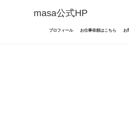
コ
ナ
ン
ビ
masa公式HP
テ
ゲ
ン
ー
プロフィール
お仕事依頼はこちら
お
ツ
シ
へ
ョ
ス
ン
キ
に
ッ
移
プ
動