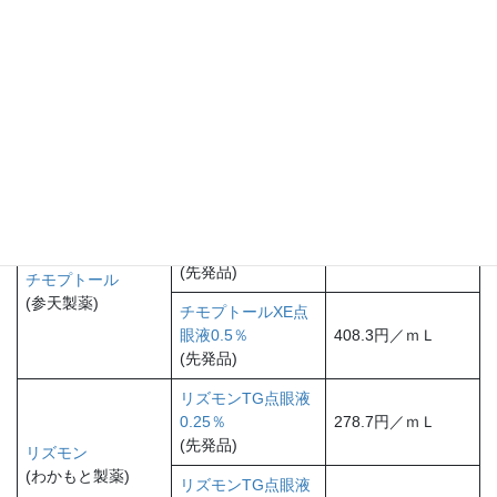
総称名
販売名
薬価
チモプトール点眼
液0.25％
88.9円／ｍＬ
(先発品)
チモプトール
(参天製薬)
チモプトール点眼
液0.5％
107.9円／ｍＬ
(先発品)
チモプトールXE点
眼液0.25％
289.5円／ｍＬ
(先発品)
チモプトール
(参天製薬)
チモプトールXE点
眼液0.5％
408.3円／ｍＬ
(先発品)
リズモンTG点眼液
0.25％
278.7円／ｍＬ
(先発品)
リズモン
(わかもと製薬)
リズモンTG点眼液