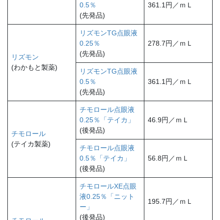
0.5％
361.1円／ｍＬ
(先発品)
リズモンTG点眼液
0.25％
278.7円／ｍＬ
(先発品)
リズモン
(わかもと製薬)
リズモンTG点眼液
0.5％
361.1円／ｍＬ
(先発品)
チモロール点眼液
0.25％「テイカ」
46.9円／ｍＬ
(後発品)
チモロール
(テイカ製薬)
チモロール点眼液
0.5％「テイカ」
56.8円／ｍＬ
(後発品)
チモロールXE点眼
液0.25％「ニット
195.7円／ｍＬ
ー」
(後発品)