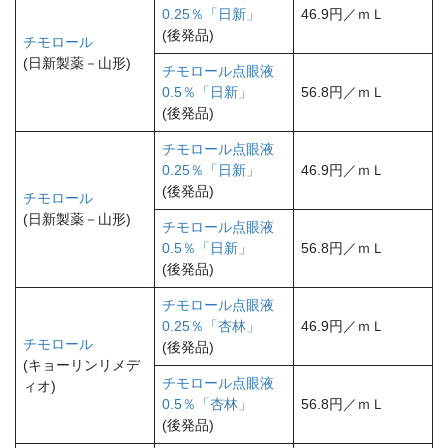
0.25％「日新」
46.9円／ｍＬ
(後発品)
チモロール
(日新製薬－山形)
チモロール点眼液
0.5％「日新」
56.8円／ｍＬ
(後発品)
チモロール点眼液
0.25％「日新」
46.9円／ｍＬ
(後発品)
チモロール
(日新製薬－山形)
チモロール点眼液
0.5％「日新」
56.8円／ｍＬ
(後発品)
チモロール点眼液
0.25％「杏林」
46.9円／ｍＬ
チモロール
(後発品)
(キョーリンリメデ
チモロール点眼液
ィオ)
0.5％「杏林」
56.8円／ｍＬ
(後発品)