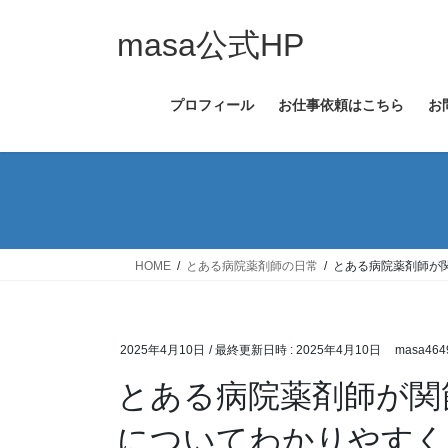
コ
ナ
ン
ビ
masa公式HP
テ
ゲ
ン
ー
プロフィール
お仕事依頼はこちら
お
ツ
シ
へ
ョ
ス
ン
キ
に
ッ
移
プ
動
HOME
とある病院薬剤師の日常
とある病院薬剤師が
2025年4月10日
/ 最終更新日時 :
2025年4月10日
masa464
とある病院薬剤師が関
についてわかりやすく