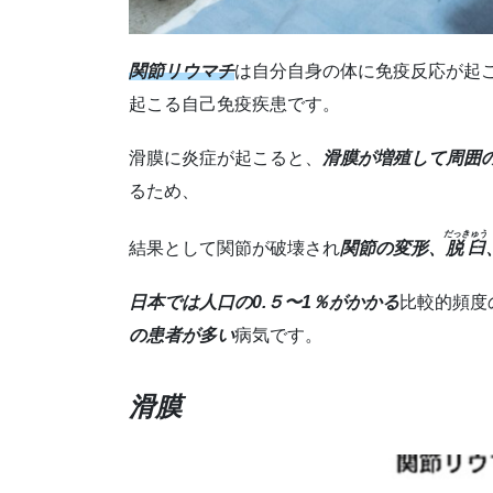
関節リウマチ
は自分自身の体に免疫反応が起
起こる自己免疫疾患です。
滑膜に炎症が起こると、
滑膜が増殖して周囲
るため、
だっきゅう
結果として関節が破壊され
関節の変形、
脱臼
日本では人口の0.５〜1％がかかる
比較的頻度
の患者が多い
病気です。
滑膜