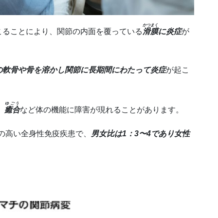
かつまく
こることにより、関節の内面を覆っている
滑膜
に炎症
が
の軟骨や骨を溶かし関節に長期間にわたって炎症
が起こ
ゆごう
、
癒合
など体の機能に障害が現れることがあります。
の高い全身性免疫疾患で、
男女比は1：3〜4であり女性