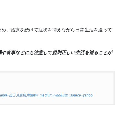
ため、治療を続けて症状を抑えながら日常生活を送って
眠や食事などにも注意して規則正しい生活を送ることが
campaign=自己免疫疾患&utm_medium=ydd&utm_source=yahoo