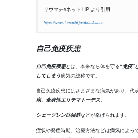
リウマチeネット HP より引用
https://www.riumachi.jp/about/cause
自己免疫疾患
自己免疫疾患
とは、本来なら体を守る
“免疫”
してしまう
病気の総称です。
自己免疫疾患にはさまざまな病気があり、代
病、全身性エリテマトーデス、
シェーグレン症候群
などが挙げられます。
症状や発症時期、治療方法などは病気によっ