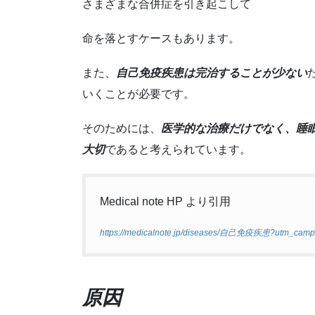
さまざまな合併症を引き起こして
命を落とすケースもあります。
また、
自己免疫疾患は完治することが少ない
いくことが必要です。
そのためには、
医学的な治療だけでなく、睡
大切
であると考えられています。
Medical note HP より引用
https://medicalnote.jp/diseases/自己免疫疾患?utm_
原因