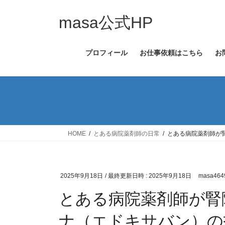
コ
ナ
ン
ビ
masa公式HP
テ
ゲ
ン
ー
プロフィール
お仕事依頼はこちら
お
ツ
シ
へ
ョ
ス
ン
キ
に
ッ
移
プ
動
HOME
とある病院薬剤師の日常
とある病院薬剤師が
2025年9月18日
/ 最終更新日時 :
2025年9月18日
masa464
とある病院薬剤師が腎
ナ（エドキサバン）の