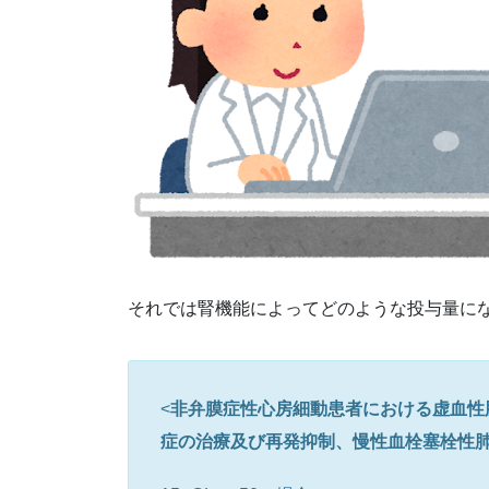
それでは腎機能によってどのような投与量に
<
非弁膜症性心房細動患者における虚血性
症の治療及び再発抑制、慢性血栓塞栓性