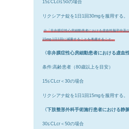
15≦CLcr≦50の場合
リクシアナ錠を1日1回30mgを服用する。
※「非弁膜症性心房細動患者における虚血性脳卒中及
15mg 1日1回に減量することを考慮すること。
〈非弁膜症性心房細動患者における虚血
条件:高齢患者（80歳以上を目安）
15≦CLcr＜30の場合
リクシアナ錠を1日1回15mgを服用する。
〈下肢整形外科手術施行患者における静
30≦CLcr＜50の場合