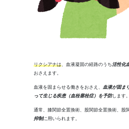
リクシアナは
、血液凝固の経路のうち
活性化
おさえます。
血液を固まらせる働きをおさえ、
血液が固ま
って生じる疾患（血栓塞栓症）を予防
します
通常、膝関節全置換術、股関節全置換術、股
抑制
に用いられます。