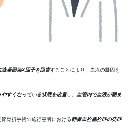
血液凝固第X因子を阻害
することにより、血液の凝固を
りやすくなっている状態を改善
し、
血管内で血液が固ま
。
関節骨折手術の施行患者における
静脈血栓塞栓症の発症